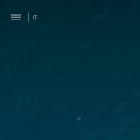
IT
Ago
Ago
8
9
/
2026
/
2026